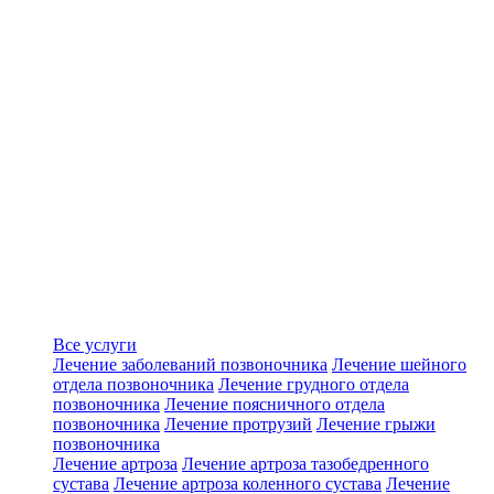
Все услуги
Лечение заболеваний позвоночника
Лечение шейного
отдела позвоночника
Лечение грудного отдела
позвоночника
Лечение поясничного отдела
позвоночника
Лечение протрузий
Лечение грыжи
позвоночника
Лечение артроза
Лечение артроза тазобедренного
сустава
Лечение артроза коленного сустава
Лечение