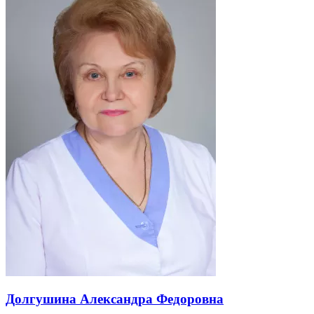
В
Долгушина
Александра Федоровна