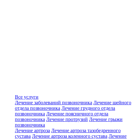
Все услуги
Лечение заболеваний позвоночника
Лечение шейного
отдела позвоночника
Лечение грудного отдела
позвоночника
Лечение поясничного отдела
позвоночника
Лечение протрузий
Лечение грыжи
позвоночника
Лечение артроза
Лечение артроза тазобедренного
сустава
Лечение артроза коленного сустава
Лечение